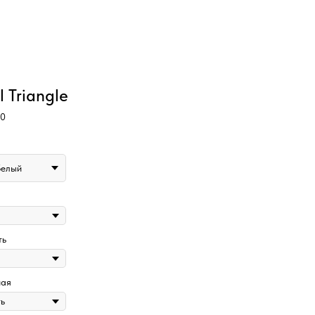
l Triangle
00
белый
ть
ая