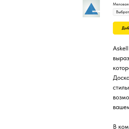
Меловая
Доб
Askel
выраз
котор
Доска
стиль
возмо
вашем
В ком