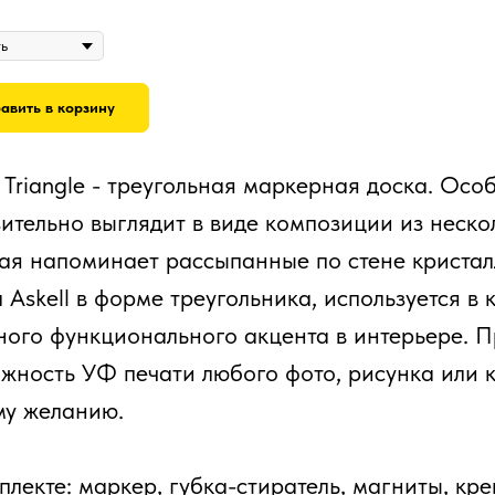
авить в корзину
l Triangle - треугольная маркерная доска. Осо
ительно выглядит в виде композиции из нескол
ая напоминает рассыпанные по стене кристал
 Askell в форме треугольника, используется в 
ного функционального акцента в интерьере. 
жность УФ печати любого фото, рисунка или 
у желанию.
плекте: маркер, губка-стиратель, магниты, кре