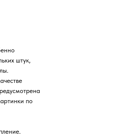
бенно
ьких штук,
лы.
качестве
Предусмотрена
картинки по
пление.