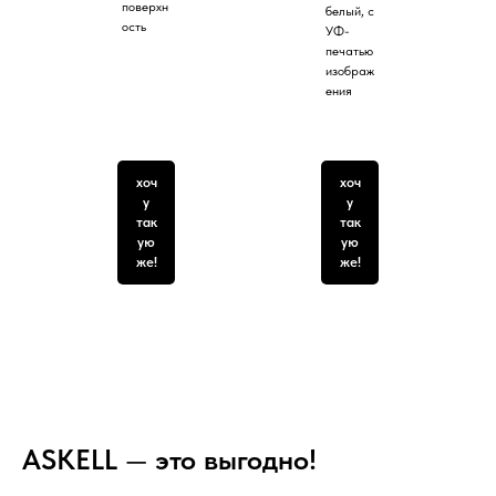
поверхн
белый, с
ость
УФ-
печатью
изображ
ения
хоч
хоч
у
у
так
так
ую
ую
же!
же!
ASKELL
—
это выгодно!